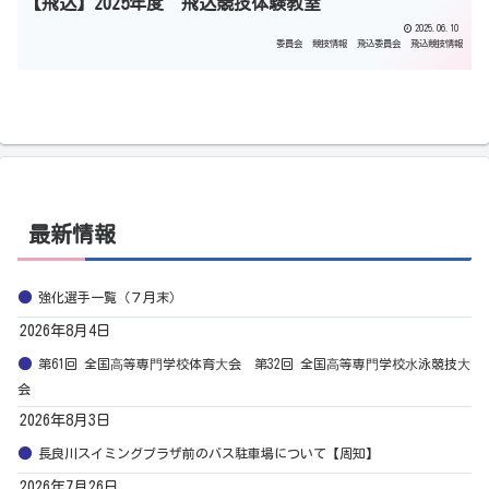
【飛込】2025年度 飛込競技体験教室
2025.06.10
委員会
競技情報
飛込委員会
飛込競技情報
最新情報
強化選手一覧（７月末）
2026年8月4日
第61回 全国⾼等専⾨学校体育⼤会 第32回 全国⾼等専⾨学校⽔泳競技⼤
会
2026年8月3日
長良川スイミングプラザ前のバス駐車場について【周知】
2026年7月26日