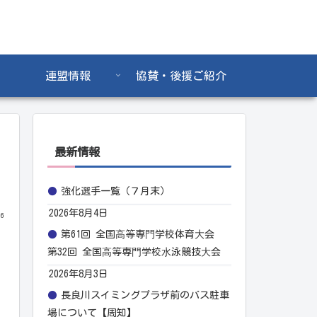
連盟情報
協賛・後援ご紹介
最新情報
強化選手一覧（７月末）
2026年8月4日
06
第61回 全国⾼等専⾨学校体育⼤会
第32回 全国⾼等専⾨学校⽔泳競技⼤会
2026年8月3日
長良川スイミングプラザ前のバス駐車
場について【周知】