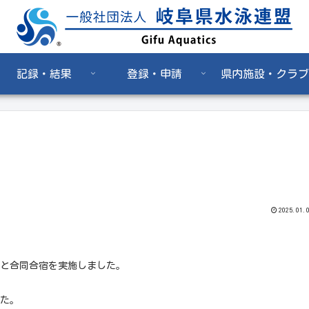
記録・結果
登録・申請
県内施設・クラブ
2025.01.
と合同合宿を実施しました。
た。