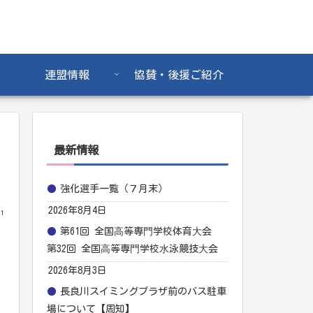
連盟情報
協賛・後援ご紹介
最新情報
強化選手一覧（７月末）
2026年8月4日
01
第61回 全国⾼等専⾨学校体育⼤会
第32回 全国⾼等専⾨学校⽔泳競技⼤会
2026年8月3日
長良川スイミングプラザ前のバス駐車
場について【周知】