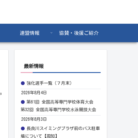
連盟情報
協賛・後援ご紹介
最新情報
強化選手一覧（７月末）
2026年8月4日
09
第61回 全国⾼等専⾨学校体育⼤会
第32回 全国⾼等専⾨学校⽔泳競技⼤会
2026年8月3日
長良川スイミングプラザ前のバス駐車
場について【周知】