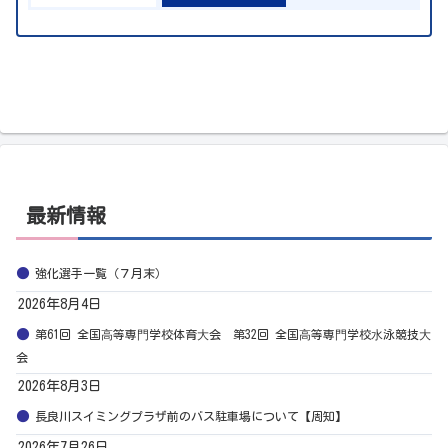
最新情報
強化選手一覧（７月末）
2026年8月4日
第61回 全国⾼等専⾨学校体育⼤会 第32回 全国⾼等専⾨学校⽔泳競技⼤
会
2026年8月3日
長良川スイミングプラザ前のバス駐車場について【周知】
2026年7月26日