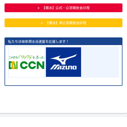
【競泳】公式・公認競技会日程
【競泳】未公認競技会日程
私たちは岐阜県水泳連盟を応援します！